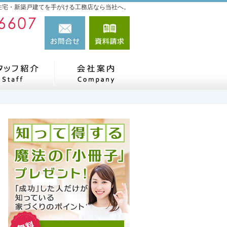
住宅・新築戸建てを手がける工務店なら当社へ。
053-489-6607
お問合せ
資料請求
営業時間9:00～18:00 定休日：火曜日
事例
住宅アドバイザーの紹介
会社案内
知って得する魔法の"小冊子"限定プレ