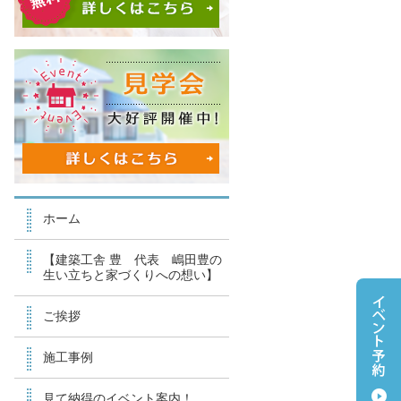
ホーム
【建築工舎 豊 代表 嶋田豊の
生い立ちと家づくりへの想い】
ご挨拶
施工事例
見て納得のイベント案内！